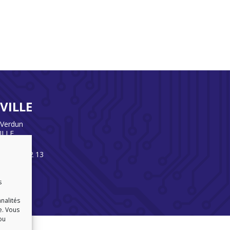
VILLE
 Verdun
ILLE
)3 82 86 92 13
s
nnalités
e. Vous
ou