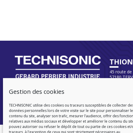
THION
45 route de
57180 TERV
FRANCE
NON-DESTRUCTIVE TESTING AND
Tél
. +33 (0
Gestion des cookies
INSPECTION EXPERT | ENGINEERING AND
TECHNICAL ASSISTANCE
TECHNISONIC utilise des cookies ou traceurs susceptibles de collecter de
données personnelles lors de votre visite sur le site pour personnaliser le
contenu du site, analyser son trafic, mesurer l’audience, offrir des fonctio
relatives aux médias sociaux et développer et améliorer le contenu du sit
pouvez autoriser ou refuser le dépôt de tout ou partie de ces cookies et/
traceurs, à l'exception de ceux qui sont strictement nécessaires au