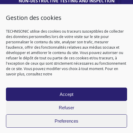
NON-DESTRUCTIVE TESTING AND INSPECTION
EXPERT | ENGINEERING AND TECHNICAL
ASSISTANCE
Gestion des cookies
THIONVILLE
TECHNISONIC utilise des cookies ou traceurs susceptibles de collecter
des données personnelles lors de votre visite sur le site pour
45 route de Verdun
personnaliser le contenu du site, analyser son trafic, mesurer
57180 TERVILLE
l’audience, offrir des fonctionnalités relatives aux médias sociaux et
FRANCE
développer et améliorer le contenu du site. Vous pouvez autoriser ou
Tél
. +33 (0)3 82 86 92 13
refuser le dépôt de tout ou partie de ces cookies et/ou traceurs, à
l'exception de ceux qui sont strictement nécessaires au fonctionnement
de ce site. Vous pouvez modifier vos choix à tout moment. Pour en
savoir plus, consultez notre
HOMEPAGE
CGA
CGV
SITEMAP
LEGAL NOTICE
PERSONAL DATA
COOKIE POLICY (EU)
Accept
© 2026
Refuser
Preferences
Site réalisé par