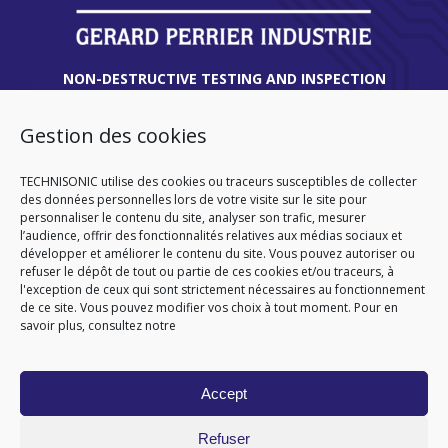
NON-DESTRUCTIVE TESTING AND INSPECTION
EXPERT | ENGINEERING AND TECHNICAL
ASSISTANCE
Gestion des cookies
THIONVILLE
TECHNISONIC utilise des cookies ou traceurs susceptibles de collecter
des données personnelles lors de votre visite sur le site pour
45 route de Verdun
personnaliser le contenu du site, analyser son trafic, mesurer
57180 TERVILLE
l’audience, offrir des fonctionnalités relatives aux médias sociaux et
FRANCE
développer et améliorer le contenu du site. Vous pouvez autoriser ou
Tél
. +33 (0)3 82 86 92 13
refuser le dépôt de tout ou partie de ces cookies et/ou traceurs, à
l'exception de ceux qui sont strictement nécessaires au fonctionnement
de ce site. Vous pouvez modifier vos choix à tout moment. Pour en
savoir plus, consultez notre
HOMEPAGE
CGA
CGV
SITEMAP
LEGAL NOTICE
PERSONAL DATA
COOKIE POLICY (EU)
Accept
© 2026
Refuser