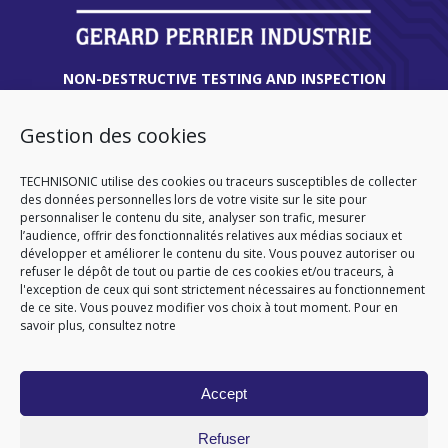
NON-DESTRUCTIVE TESTING AND INSPECTION
EXPERT | ENGINEERING AND TECHNICAL
ASSISTANCE
Gestion des cookies
THIONVILLE
TECHNISONIC utilise des cookies ou traceurs susceptibles de collecter
des données personnelles lors de votre visite sur le site pour
45 route de Verdun
personnaliser le contenu du site, analyser son trafic, mesurer
57180 TERVILLE
l’audience, offrir des fonctionnalités relatives aux médias sociaux et
FRANCE
développer et améliorer le contenu du site. Vous pouvez autoriser ou
Tél
. +33 (0)3 82 86 92 13
refuser le dépôt de tout ou partie de ces cookies et/ou traceurs, à
l'exception de ceux qui sont strictement nécessaires au fonctionnement
de ce site. Vous pouvez modifier vos choix à tout moment. Pour en
savoir plus, consultez notre
HOMEPAGE
CGA
CGV
SITEMAP
LEGAL NOTICE
PERSONAL DATA
COOKIE POLICY (EU)
Accept
© 2026
Refuser