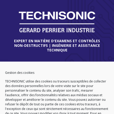
EXPERT EN MATIÈRE D'EXAMENS ET CONTRÔLES
NON-DESTRUCTIFS | INGÉNIERIE ET ASSISTANCE
TECHNIQUE
THIONVILLE
45 route de Verdun
Gestion des cookies
57180 TERVILLE
TECHNISONIC utilise des cookies ou traceurs susceptibles de collecter
FRANCE
des données personnelles lors de votre visite sur le site pour
Tél
. +33 (0)3 82 86 92 13
personnaliser le contenu du site, analyser son trafic, mesurer
l’audience, offrir des fonctionnalités relatives aux médias sociaux et
développer et améliorer le contenu du site. Vous pouvez autoriser ou
refuser le dépôt de tout ou partie de ces cookies et/ou traceurs, à
l'exception de ceux qui sont strictement nécessaires au fonctionnement
ACCUEIL
CGA
CGV
PLAN DU SITE
de ce site. Vous pouvez modifier vos choix à tout moment. Pour en