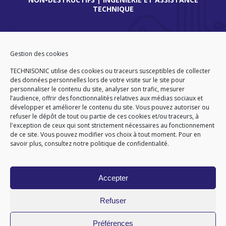
TECHNIQUE
THIONVILLE
45 route de Verdun
Gestion des cookies
57180 TERVILLE
TECHNISONIC utilise des cookies ou traceurs susceptibles de collecter
FRANCE
des données personnelles lors de votre visite sur le site pour
Tél
. +33 (0)3 82 86 92 13
personnaliser le contenu du site, analyser son trafic, mesurer
l’audience, offrir des fonctionnalités relatives aux médias sociaux et
développer et améliorer le contenu du site. Vous pouvez autoriser ou
refuser le dépôt de tout ou partie de ces cookies et/ou traceurs, à
l'exception de ceux qui sont strictement nécessaires au fonctionnement
ACCUEIL
CGA
CGV
PLAN DU SITE
de ce site. Vous pouvez modifier vos choix à tout moment. Pour en
MENTIONS LÉGALES
DONNEES PERSONNELLES
savoir plus,
consultez notre politique de confidentialité.
POLITIQUE DE COOKIES (EU)
© 2026
Accepter
GÉRARD PERRIER INDUSTRIE – TOUS DROITS RÉSERVÉS
Refuser
Préférences
Site réalisé par