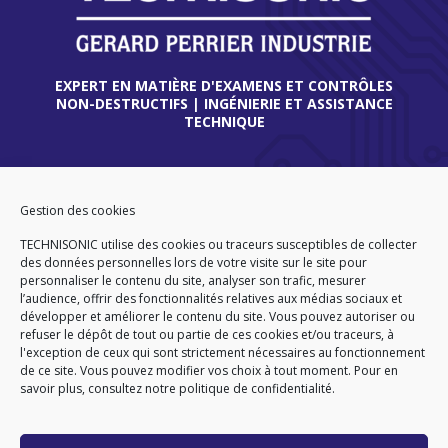
EXPERT EN MATIÈRE D'EXAMENS ET CONTRÔLES
NON-DESTRUCTIFS | INGÉNIERIE ET ASSISTANCE
TECHNIQUE
THIONVILLE
45 route de Verdun
Gestion des cookies
57180 TERVILLE
TECHNISONIC utilise des cookies ou traceurs susceptibles de collecter
FRANCE
des données personnelles lors de votre visite sur le site pour
Tél
. +33 (0)3 82 86 92 13
personnaliser le contenu du site, analyser son trafic, mesurer
l’audience, offrir des fonctionnalités relatives aux médias sociaux et
développer et améliorer le contenu du site. Vous pouvez autoriser ou
refuser le dépôt de tout ou partie de ces cookies et/ou traceurs, à
l'exception de ceux qui sont strictement nécessaires au fonctionnement
ACCUEIL
CGA
CGV
PLAN DU SITE
de ce site. Vous pouvez modifier vos choix à tout moment. Pour en
MENTIONS LÉGALES
DONNEES PERSONNELLES
savoir plus,
consultez notre politique de confidentialité.
POLITIQUE DE COOKIES (EU)
© 2026